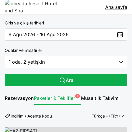
Ana sayfa
Giriş ve çıkış tarihleri
9 Ağu 2026 - 10 Ağu 2026
The present value is 9 Ağu 2026 - 10 Ağu 2026
Odalar ve misafirler
1 oda, 2 yetişkin
Ara
1
Rezervasyon
Paketler & Teklifler
Müsaitlik Takvimi
İndirim / Acente kodu
Türkçe
- (TRY)